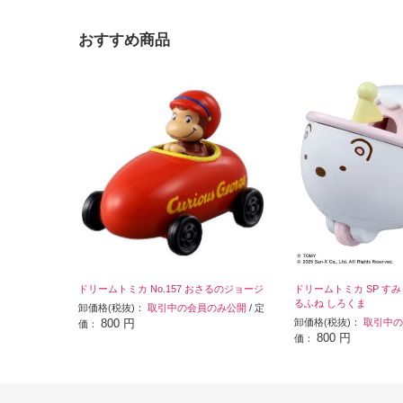
おすすめ商品
ドリームトミカ No.157 おさるのジョージ
ドリームトミカ SP す
るふね しろくま
卸価格(税抜)：
取引中の会員のみ公開
/ 定
800 円
卸価格(税抜)：
取引中の
価：
800 円
価：