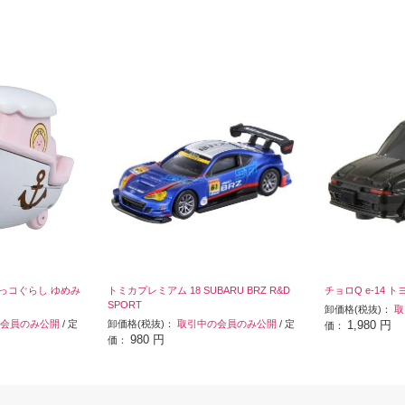
みっコぐらし ゆめみ
トミカプレミアム 18 SUBARU BRZ R&D
チョロQ e-14 ト
SPORT
卸価格(税抜)：
取
会員のみ公開
/ 定
卸価格(税抜)：
取引中の会員のみ公開
/ 定
1,980 円
価：
980 円
価：