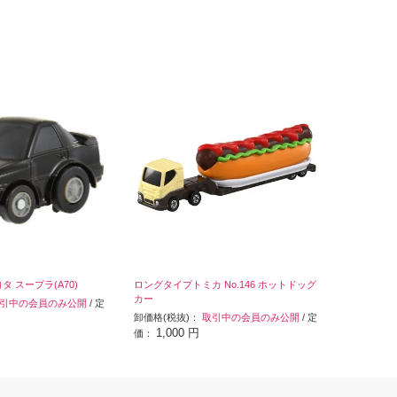
ヨタ スープラ(A70)
ロングタイプトミカ No.146 ホットドッグ
カー
引中の会員のみ公開
/ 定
卸価格(税抜)：
取引中の会員のみ公開
/ 定
1,000 円
価：