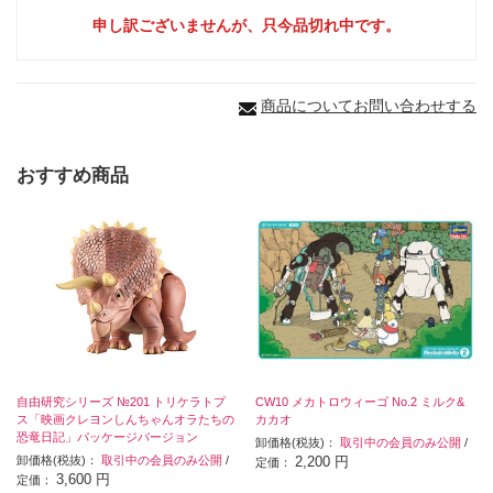
申し訳ございませんが、只今品切れ中です。
商品についてお問い合わせする
おすすめ商品
自由研究シリーズ №201 トリケラトプ
CW10 メカトロウィーゴ No.2 ミルク&
ス「映画クレヨンしんちゃんオラたちの
カカオ
恐竜日記」パッケージバージョン
卸価格(税抜)：
取引中の会員のみ公開
/
卸価格(税抜)：
取引中の会員のみ公開
/
2,200 円
定価：
3,600 円
定価：