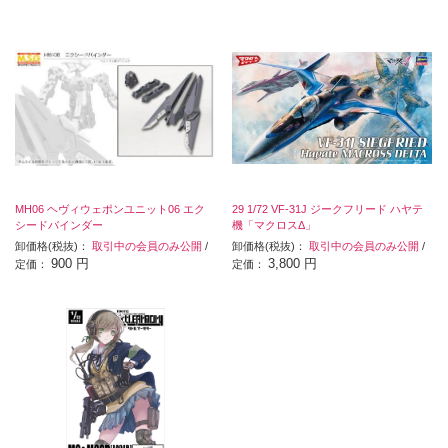
MH06 ヘヴィウェポンユニット06 エク
29 1/72 VF-31J ジークフリード ハヤテ
シードバインダー
機「マクロスΔ」
卸価格(税抜)：
取引中の会員のみ公開
/
卸価格(税抜)：
取引中の会員のみ公開
/
900 円
3,800 円
定価：
定価：