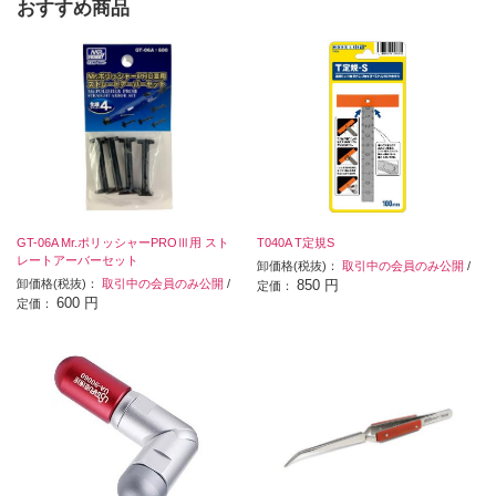
おすすめ商品
GT-06A Mr.ポリッシャーPROⅢ用 スト
T040A T定規S
レートアーバーセット
卸価格(税抜)：
取引中の会員のみ公開
/
卸価格(税抜)：
取引中の会員のみ公開
/
850 円
定価：
600 円
定価：