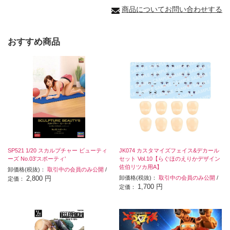
商品についてお問い合わせする
おすすめ商品
SP521 1/20 スカルプチャー ビューティ
JK074 カスタマイズフェイス&デカール
ーズ No.03'スポーティ'
セット Vol.10【らぐほのえりかデザイン
佐伯リツカ用A】
卸価格(税抜)：
取引中の会員のみ公開
/
2,800 円
卸価格(税抜)：
取引中の会員のみ公開
/
定価：
1,700 円
定価：