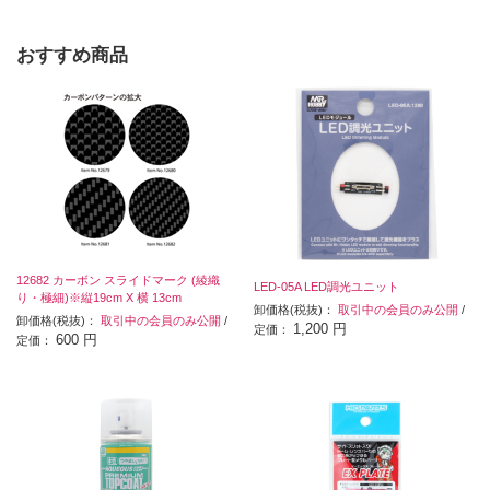
おすすめ商品
12682 カーボン スライドマーク (綾織
LED-05A LED調光ユニット
り・極細)※縦19cm X 横 13cm
卸価格(税抜)：
取引中の会員のみ公開
/
卸価格(税抜)：
取引中の会員のみ公開
/
1,200 円
定価：
600 円
定価：