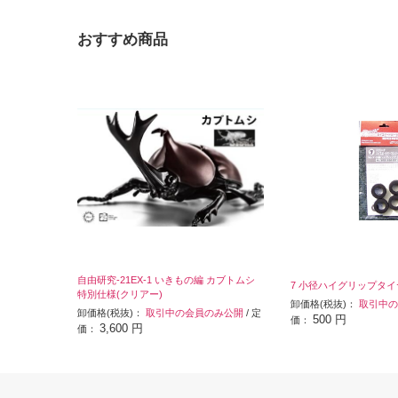
おすすめ商品
自由研究-21EX-1 いきもの編 カブトムシ
7 小径ハイグリップタイ
特別仕様(クリアー)
卸価格(税抜)：
取引中の
卸価格(税抜)：
取引中の会員のみ公開
/ 定
500 円
価：
3,600 円
価：