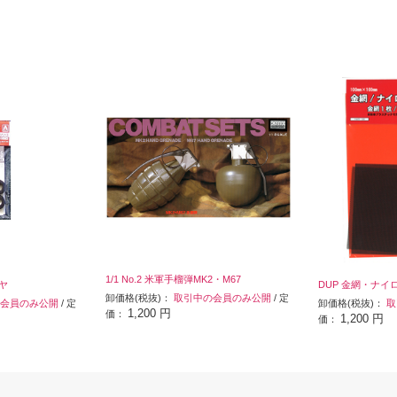
1/1 No.2 米軍手榴弾MK2・M67
ヤ
DUP 金網・ナイ
卸価格(税抜)：
取引中の会員のみ公開
/ 定
会員のみ公開
/ 定
卸価格(税抜)：
取
1,200 円
価：
1,200 円
価：