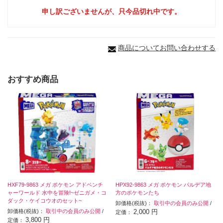
申し訳ございませんが、只今品切れ中です。
商品についてお問い合わせする
おすすめ商品
HXF79-9863 メガ ポケモン アドベンチ
HPX92-9863 メガ ポケモン パルデア地
ャーワールド 水中を冒険!~ゼニガメ・コ
方のポケモンたち
ダック・ケイコウオのセット~
卸価格(税抜)：
取引中の会員のみ公開
/
卸価格(税抜)：
取引中の会員のみ公開
/
2,000 円
定価：
3,800 円
定価：