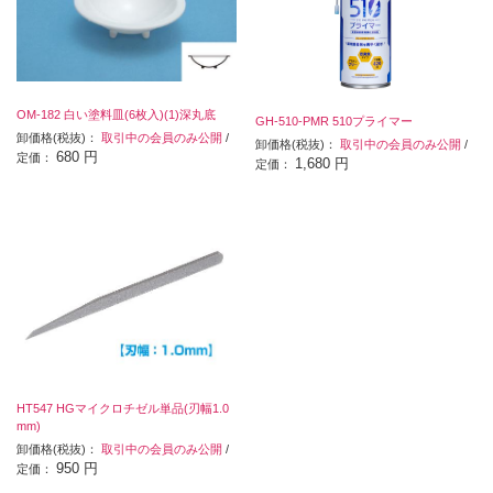
OM-182 白い塗料皿(6枚入)(1)深丸底
GH-510-PMR 510プライマー
卸価格(税抜)：
取引中の会員のみ公開
/
卸価格(税抜)：
取引中の会員のみ公開
/
680 円
定価：
1,680 円
定価：
HT547 HGマイクロチゼル単品(刃幅1.0
mm)
卸価格(税抜)：
取引中の会員のみ公開
/
950 円
定価：