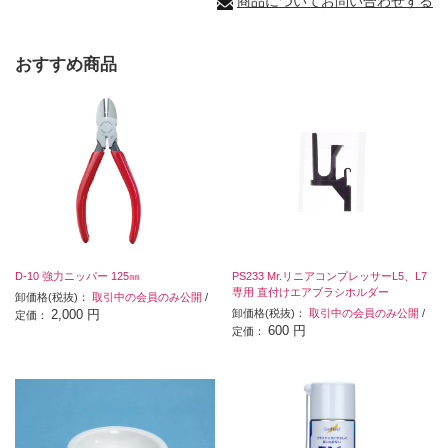
商品についてお問い合わせする
おすすめ商品
D-10 強力ニッパー 125㎜
PS233 Mr.リニアコンプレッサーL5、L7
専用 直付けエアブラシホルダー
卸価格(税抜)：
取引中の会員のみ公開
/
2,000 円
卸価格(税抜)：
取引中の会員のみ公開
/
定価：
600 円
定価：