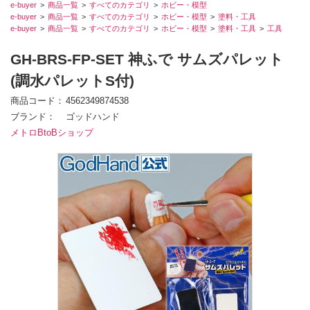
e-buyer
商品一覧
すべてのカテゴリ
ホビー・模型
e-buyer
商品一覧
すべてのカテゴリ
ホビー・模型
塗料・工具
e-buyer
商品一覧
すべてのカテゴリ
ホビー・模型
塗料・工具
工具
GH-BRS-FP-SET 神ふで サムズパレット
(調水パレットS付)
商品コード
4562349874538
ブランド
ゴッドハンド
メトロBtoBショップ