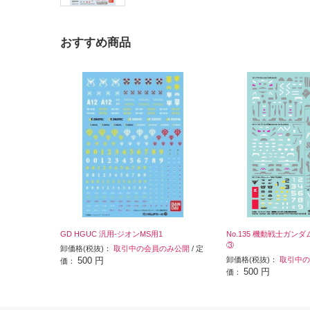
おすすめ商品
GD HGUC 汎用-ジオンMS用1
No.135 機動戦士ガン
③
卸価格(税抜)：
取引中の会員のみ公開
/ 定
500 円
卸価格(税抜)：
取引中の
価：
500 円
価：