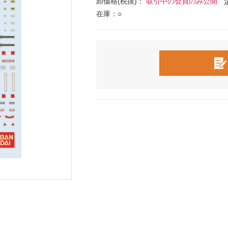
卸価格(税抜)：
取引中の会員のみ公開
在庫：○