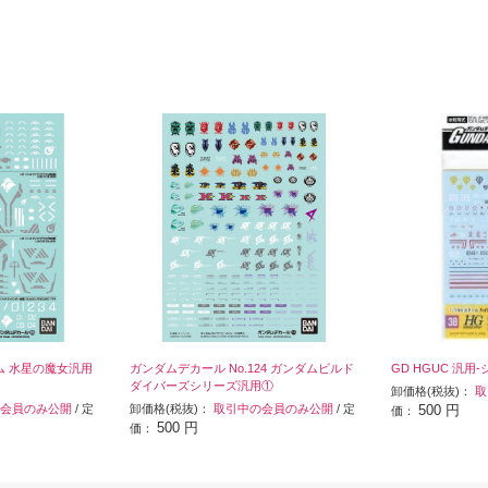
ダム 水星の魔女汎用
ガンダムデカール No.124 ガンダムビルド
GD HGUC 汎用
ダイバーズシリーズ汎用①
卸価格(税抜)：
取
会員のみ公開
/ 定
卸価格(税抜)：
取引中の会員のみ公開
/ 定
500 円
価：
500 円
価：