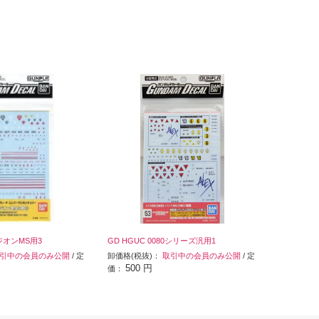
-ジオンMS用3
GD HGUC 0080シリーズ汎用1
引中の会員のみ公開
/ 定
卸価格(税抜)：
取引中の会員のみ公開
/ 定
500 円
価：