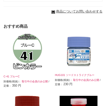
商品についてお問い合わせする
おすすめ商品
HUG101 ソードストライクブルー
C-41 ブルーC
卸価格(税抜)：
取引中の会員のみ公開
/
卸価格(税抜)：
取引中の会員のみ公開
/
230 円
定価：
350 円
定価：