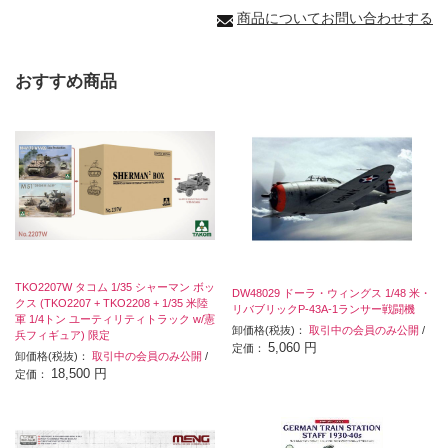
商品についてお問い合わせする
おすすめ商品
TKO2207W タコム 1/35 シャーマン ボッ
DW48029 ドーラ・ウィングス 1/48 米・
クス (TKO2207 + TKO2208 + 1/35 米陸
リバブリックP-43A-1ランサー戦闘機
軍 1/4トン ユーティリティトラック w/憲
卸価格(税抜)：
取引中の会員のみ公開
/
兵フィギュア) 限定
5,060 円
定価：
卸価格(税抜)：
取引中の会員のみ公開
/
18,500 円
定価：