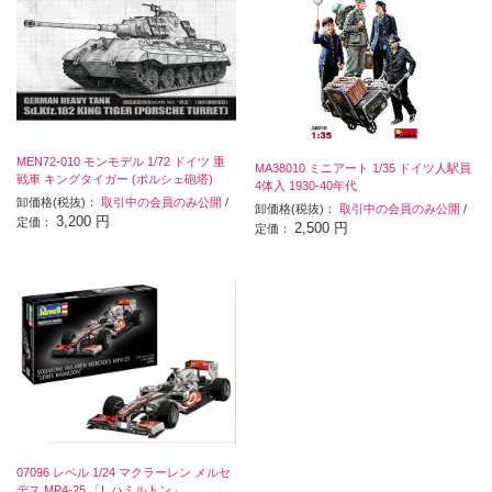
MEN72-010 モンモデル 1/72 ドイツ 重
MA38010 ミニアート 1/35 ドイツ人駅員
戦車 キングタイガー (ポルシェ砲塔)
4体入 1930-40年代
卸価格(税抜)：
取引中の会員のみ公開
/
卸価格(税抜)：
取引中の会員のみ公開
/
3,200 円
定価：
2,500 円
定価：
07096 レベル 1/24 マクラーレン メルセ
デス MP4-25 「L.ハミルトン」