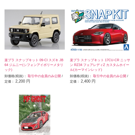
楽プラ スナップキット 09-CI スズキ JB
楽プラ スナップキット 17CU-CR ニッサ
64 ジムニー(シフォンアイボリーメタリ
ン RZ34 フェアレディZ カスタムホイー
ック)
ル(カーマインレッド)
卸価格(税抜)：
取引中の会員のみ公開
/
卸価格(税抜)：
取引中の会員のみ公開
/
2,200 円
2,400 円
定価：
定価：