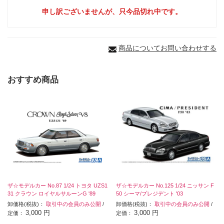
申し訳ございませんが、只今品切れ中です。
商品についてお問い合わせする
おすすめ商品
ザ☆モデルカー No.87 1/24 トヨタ UZS1
ザ☆モデルカー No.125 1/24 ニッサン F
31 クラウン ロイヤルサルーンG '89
50 シーマ/プレジデント '03
卸価格(税抜)：
取引中の会員のみ公開
/
卸価格(税抜)：
取引中の会員のみ公開
/
3,000 円
3,000 円
定価：
定価：