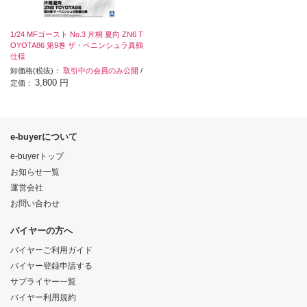
1/24 MFゴースト No.3 片桐 夏向 ZN6 T
OYOTA86 第9巻 ザ・ペニンシュラ真鶴
仕様
卸価格(税抜)：
取引中の会員のみ公開
/
3,800 円
定価：
e-buyerについて
e-buyerトップ
お知らせ一覧
運営会社
お問い合わせ
バイヤーの方へ
バイヤーご利用ガイド
バイヤー登録申請する
サプライヤー一覧
バイヤー利用規約