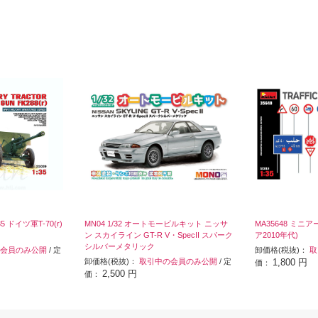
5 ドイツ軍T-70(r)
MN04 1/32 オートモービルキット ニッサ
MA35648 ミニア
ン スカイライン GT-R V・SpecII スパーク
ア2010年代)
シルバーメタリック
会員のみ公開
/ 定
卸価格(税抜)：
取
卸価格(税抜)：
取引中の会員のみ公開
/ 定
1,800 円
価：
2,500 円
価：