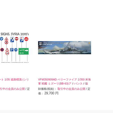
ート 1/35 道路標識 (シリ
VFM350909AD ベリーファイア 1/350 米海
軍 戦艦 ミズーリ(BB-63)アドバンスド版
引中の会員のみ公開
/ 定
卸価格(税抜)：
取引中の会員のみ公開
/ 定
29,700 円
価：