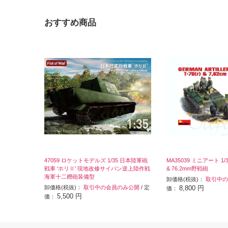
おすすめ商品
47059 ロケットモデルズ 1/35 日本陸軍砲
MA35039 ミニアート 1/3
戦車 'ホリⅡ' 現地改修サイパン逆上陸作戦
& 76.2mm野戦砲
海軍十二糎砲装備型
卸価格(税抜)：
取引中の
卸価格(税抜)：
取引中の会員のみ公開
/ 定
8,800 円
価：
5,500 円
価：