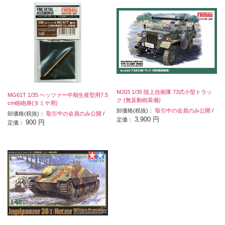
MJ03 1/35 陸上自衛隊 73式小型トラッ
MG61T 1/35 ヘッツァー中期生産型用7.5
ク (無反動砲装備)
cm砲砲身(タミヤ用)
卸価格(税抜)：
取引中の会員のみ公開
/
卸価格(税抜)：
取引中の会員のみ公開
/
3,900 円
定価：
900 円
定価：