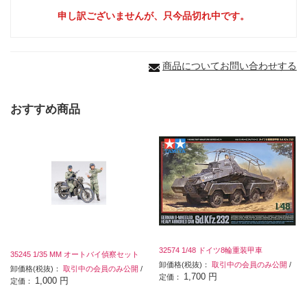
申し訳ございませんが、只今品切れ中です。
商品についてお問い合わせする
おすすめ商品
32574 1/48 ドイツ8輪重装甲車
35245 1/35 MM オートバイ偵察セット
卸価格(税抜)：
取引中の会員のみ公開
/
卸価格(税抜)：
取引中の会員のみ公開
/
1,700 円
定価：
1,000 円
定価：