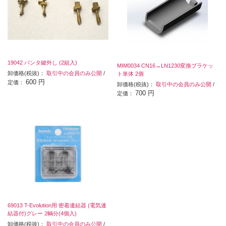
19042 パンタ鍵外し (2組入)
MIM0034 CN16→LN1230変換ブラケッ
卸価格(税抜)：
取引中の会員のみ公開
/
ト単体 2個
600 円
定価：
卸価格(税抜)：
取引中の会員のみ公開
/
700 円
定価：
69013 T-Evolution用 密着連結器 (電気連
結器付)グレー 2輌分(4個入)
卸価格(税抜)：
取引中の会員のみ公開
/