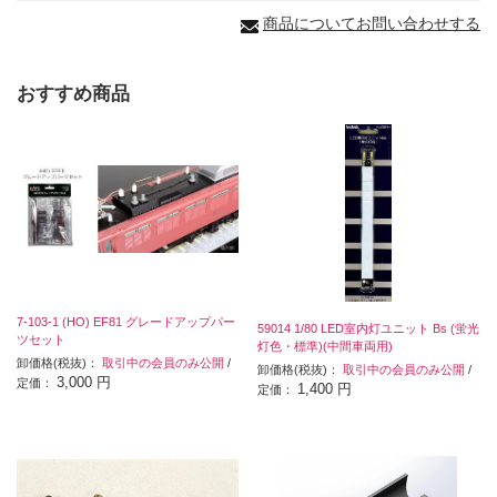
商品についてお問い合わせする
おすすめ商品
7-103-1 (HO) EF81 グレードアップパー
59014 1/80 LED室内灯ユニット Bs (蛍光
ツセット
灯色・標準)(中間車両用)
卸価格(税抜)：
取引中の会員のみ公開
/
卸価格(税抜)：
取引中の会員のみ公開
/
3,000 円
定価：
1,400 円
定価：