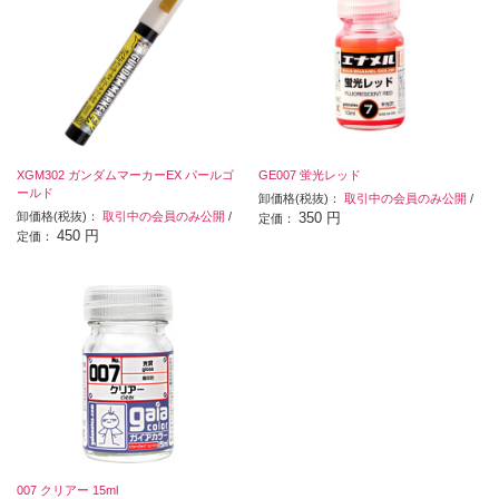
XGM302 ガンダムマーカーEX パールゴ
GE007 蛍光レッド
ールド
卸価格(税抜)：
取引中の会員のみ公開
/
卸価格(税抜)：
取引中の会員のみ公開
/
350 円
定価：
450 円
定価：
007 クリアー 15ml