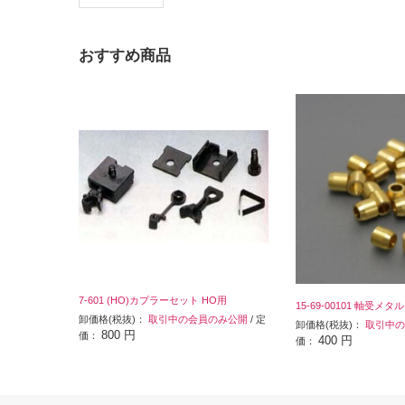
おすすめ商品
7-601 (HO)カプラーセット HO用
15-69-00101 軸受メタル 
卸価格(税抜)：
取引中の会員のみ公開
/ 定
卸価格(税抜)：
取引中の
800 円
価：
400 円
価：