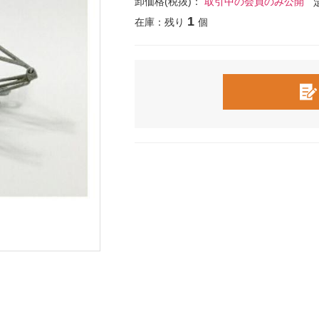
卸価格(税抜)：
取引中の会員のみ公開
1
在庫：残り
個