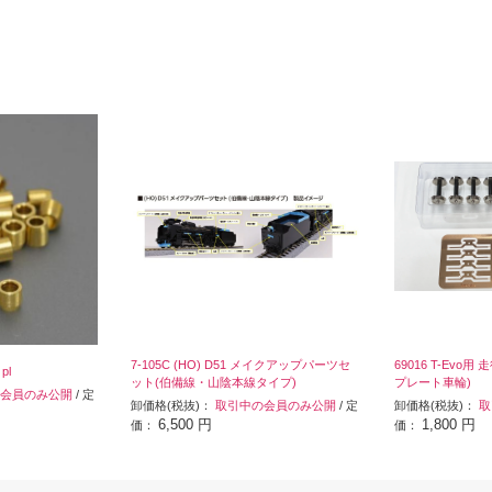
7-105C (HO) D51 メイクアップパーツセ
69016 T-Evo用
pl
ット(伯備線・山陰本線タイプ)
プレート車輪)
会員のみ公開
/ 定
卸価格(税抜)：
取引中の会員のみ公開
/ 定
卸価格(税抜)：
取
6,500 円
1,800 円
価：
価：