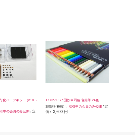
 走行化パーツキット (φ10.5
17-0271 SP 国鉄車両色 色鉛筆 24色
卸価格(税抜)：
取引中の会員のみ公開
/ 定
引中の会員のみ公開
/ 定
3,600 円
価：