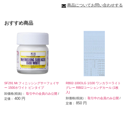
商品についてお問い合わせする
おすすめ商品
SF291 Mr.フィニッシングサーフェイサ
RB02-100OLG 1/100 ワンカラーライト
ー 1500ホワイト ビンタイプ
グレー RB02コーションデカール (1枚
入)
卸価格(税抜)：
取引中の会員のみ公開
/
400 円
卸価格(税抜)：
取引中の会員のみ公開
/
定価：
850 円
定価：