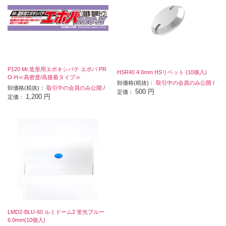
P120 Mr.造形用エポキシパテ エポパ PR
HSR40 4.0mm HSリベット (10個入)
O-H≪高密度/高接着タイプ≫
卸価格(税抜)：
取引中の会員のみ公開
/
卸価格(税抜)：
取引中の会員のみ公開
/
500 円
定価：
1,200 円
定価：
LMD2-BLU-60 ルミドーム2 蛍光ブルー
6.0mm(10個入)