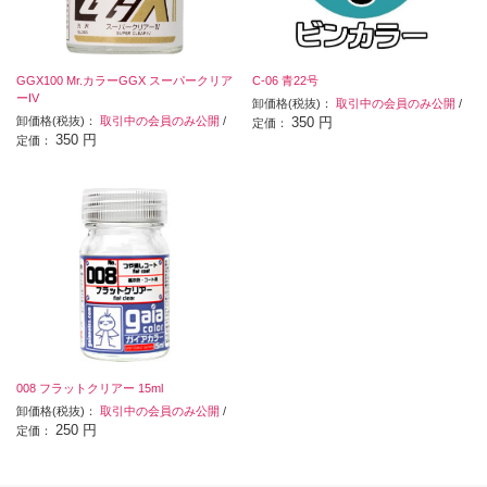
GGX100 Mr.カラーGGX スーパークリア
C-06 青22号
ーIV
卸価格(税抜)：
取引中の会員のみ公開
/
卸価格(税抜)：
取引中の会員のみ公開
/
350 円
定価：
350 円
定価：
008 フラットクリアー 15ml
卸価格(税抜)：
取引中の会員のみ公開
/
250 円
定価：