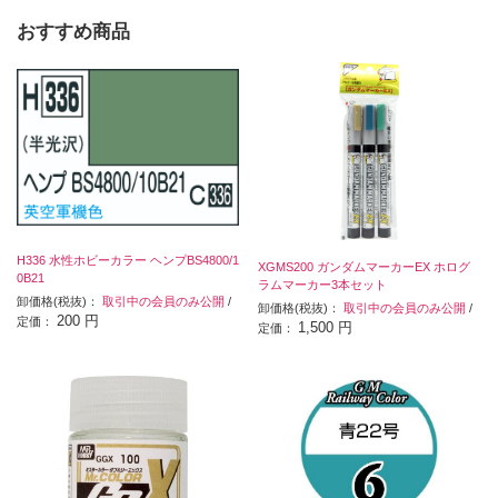
おすすめ商品
H336 水性ホビーカラー ヘンプBS4800/1
XGMS200 ガンダムマーカーEX ホログ
0B21
ラムマーカー3本セット
卸価格(税抜)：
取引中の会員のみ公開
/
卸価格(税抜)：
取引中の会員のみ公開
/
200 円
定価：
1,500 円
定価：