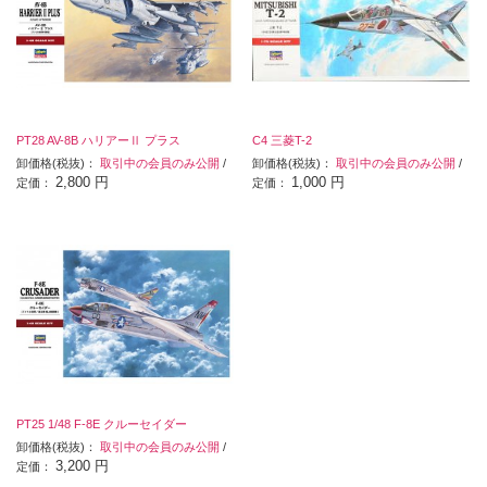
PT28 AV-8B ハリアーⅡ プラス
C4 三菱T-2
卸価格(税抜)：
取引中の会員のみ公開
/
卸価格(税抜)：
取引中の会員のみ公開
/
2,800 円
1,000 円
定価：
定価：
PT25 1/48 F-8E クルーセイダー
卸価格(税抜)：
取引中の会員のみ公開
/
3,200 円
定価：