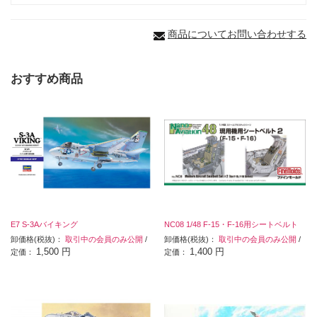
商品についてお問い合わせする
おすすめ商品
E7 S-3Aバイキング
NC08 1/48 F-15・F-16用シートベルト
卸価格(税抜)：
取引中の会員のみ公開
/
卸価格(税抜)：
取引中の会員のみ公開
/
1,500 円
1,400 円
定価：
定価：