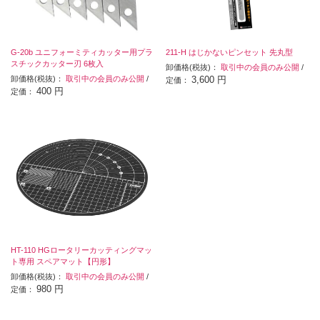
G-20b ユニフォーミティカッター用プラ
211-H はじかないピンセット 先丸型
スチックカッター刃 6枚入
卸価格(税抜)：
取引中の会員のみ公開
/
卸価格(税抜)：
取引中の会員のみ公開
/
3,600 円
定価：
400 円
定価：
HT-110 HGロータリーカッティングマッ
ト専用 スペアマット【円形】
卸価格(税抜)：
取引中の会員のみ公開
/
980 円
定価：