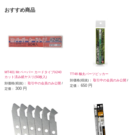
おすすめ商品
MT401 Mr.ペーパー カードタイプ♯240
TT48 極太パーツピッカー
カット済み紙ヤスリ(50枚入)
卸価格(税抜)：
取引中の会員のみ公開
/
卸価格(税抜)：
取引中の会員のみ公開
/
650 円
定価：
300 円
定価：