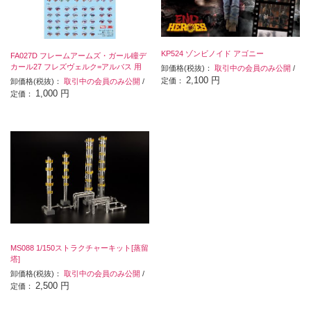
KP524 ゾンビノイド アゴニー
FA027D フレームアームズ・ガール瞳デ
カール27 フレズヴェルク=アルバス 用
卸価格(税抜)：
取引中の会員のみ公開
/
2,100 円
定価：
卸価格(税抜)：
取引中の会員のみ公開
/
1,000 円
定価：
MS088 1/150ストラクチャーキット[蒸留
塔]
卸価格(税抜)：
取引中の会員のみ公開
/
2,500 円
定価：