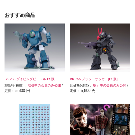
おすすめ商品
BK-256 ダイビングビートル PS版
BK-255 ブラッドサッカー[PS版]
卸価格(税抜)：
取引中の会員のみ公開
/
卸価格(税抜)：
取引中の会員のみ公開
/
5,800 円
5,800 円
定価：
定価：