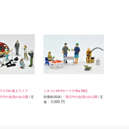
スナ23a 路上ライブ
ジオコレ64 #カースナ06a BBQ
引中の会員のみ公開
/ 定
卸価格(税抜)：
取引中の会員のみ公開
/ 定
3,000 円
価：