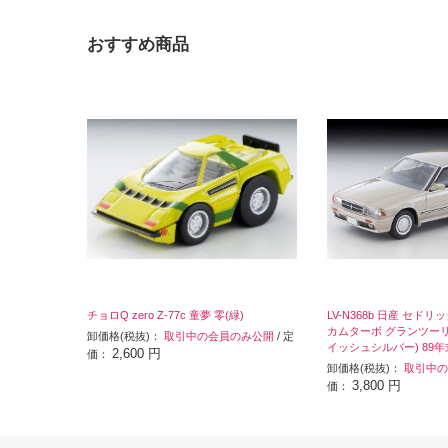
おすすめ商品
チョロQ zero Z-77c 童夢 零(緑)
LV-N368b 日産 セドリッ
カムターボ グランツーリ
卸価格(税抜)：
取引中の会員のみ公開
/ 定
イッシュシルバー) 89年
2,600 円
価：
卸価格(税抜)：
取引中の
3,800 円
価：