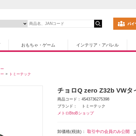
ズ
おもちゃ・ゲーム
インテリア・アパレル
カー
カー
トミーテック
チョロQ zero Z32b V
商品コード
4543736275398
ブランド
トミーテック
メトロBtoBショップ
卸価格(税抜)：
取引中の会員のみ公開