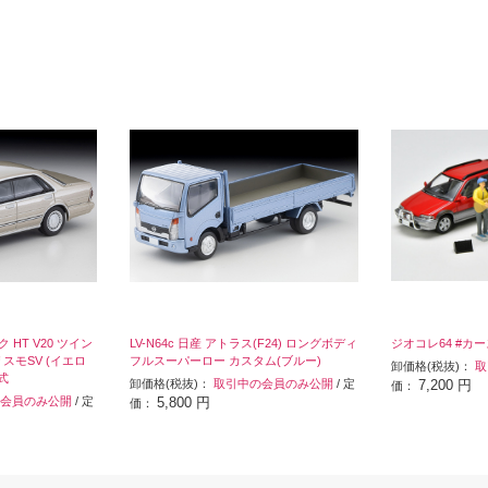
ク HT V20 ツイン
LV-N64c 日産 アトラス(F24) ロングボディ
ジオコレ64 #カー
スモSV (イエロ
フルスーパーロー カスタム(ブルー)
卸価格(税抜)：
取
式
卸価格(税抜)：
取引中の会員のみ公開
/ 定
7,200 円
価：
会員のみ公開
/ 定
5,800 円
価：