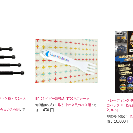
フト(4種・各2本入
BF-04 ベビー新幹線 N700系フォーク
トレーディング 
卸価格(税抜)：
取引中の会員のみ公開
/ 定
缶バッジ JR北海道
会員のみ公開
/ 定
450 円
入BOX]
価：
卸価格(税抜)：
取
10,000 円
価：