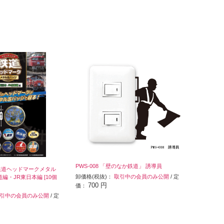
PWS-008 「壁のなか鉄道」 誘導員
鉄道ヘッドマークメタル
卸価格(税抜)：
取引中の会員のみ公開
/ 定
編・JR東日本編 [10個
700 円
価：
引中の会員のみ公開
/ 定