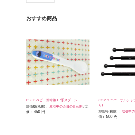
おすすめ商品
BS-03 ベビー新幹線 E7系スプーン
8312 ユニバーサルシャ
り)
卸価格(税抜)：
取引中の会員のみ公開
/ 定
450 円
卸価格(税抜)：
取引中の
価：
500 円
価：