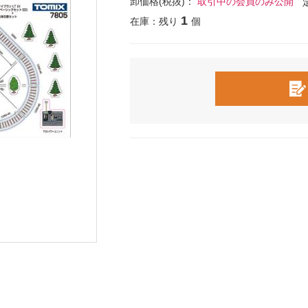
卸価格(税抜)：
取引中の会員のみ公開
1
在庫：残り
個