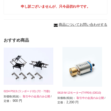
申し訳ございませんが、只今品切れ中です。
商品についてお問い合わせする
おすすめ商品
0224 PS13 (ランボード付) (72・73形)
0619 M-13モーター(TYPE4) (DE10)
卸価格(税抜)：
取引中の会員のみ公開
/
卸価格(税抜)：
取引中の会員のみ公開
/
900 円
定価：
2,200 円
定価：