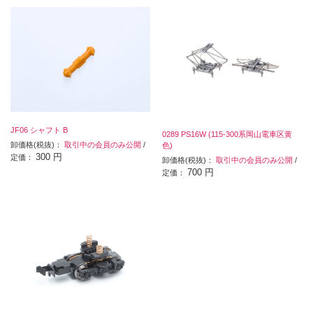
JF06 シャフト B
0289 PS16W (115-300系岡山電車区黄
卸価格(税抜)：
取引中の会員のみ公開
/
色)
300 円
定価：
卸価格(税抜)：
取引中の会員のみ公開
/
700 円
定価：