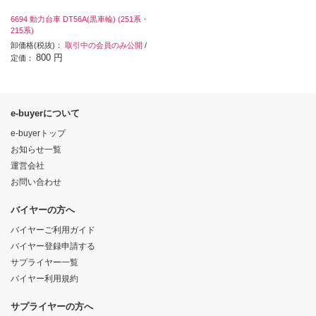
6694 動力台車 DT56A(黒車輪) (251系・
215系)
卸価格(税抜)：
取引中の会員のみ公開
/
800 円
定価：
e-buyerについて
e-buyerトップ
お知らせ一覧
運営会社
お問い合わせ
バイヤーの方へ
バイヤーご利用ガイド
バイヤー登録申請する
サプライヤー一覧
バイヤー利用規約
サプライヤーの方へ