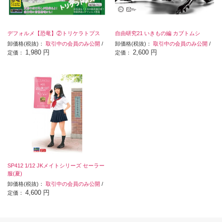
デフォルメ【恐竜】②トリケラトプス
自由研究21 いきもの編 カブトムシ
卸価格(税抜)：
取引中の会員のみ公開
/
卸価格(税抜)：
取引中の会員のみ公開
/
1,980 円
2,600 円
定価：
定価：
SP412 1/12 JKメイトシリーズ セーラー
服(夏)
卸価格(税抜)：
取引中の会員のみ公開
/
4,600 円
定価：