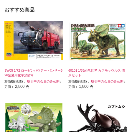
おすすめ商品
SW05 1/72 ローゼンバウアー パンサー6
60101 1/35恐竜世界 カスモサウルス 情
x6空港用化学消防車
景セット
卸価格(税抜)：
取引中の会員のみ公開
/
卸価格(税抜)：
取引中の会員のみ公開
/
2,800 円
1,800 円
定価：
定価：