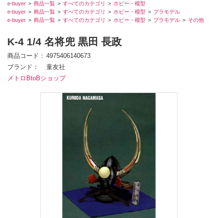
e-buyer
商品一覧
すべてのカテゴリ
ホビー・模型
e-buyer
商品一覧
すべてのカテゴリ
ホビー・模型
プラモデル
e-buyer
商品一覧
すべてのカテゴリ
ホビー・模型
プラモデル
その他
K-4 1/4 名将兜 黒田 長政
商品コード
4975406140673
ブランド
童友社
メトロBtoBショップ