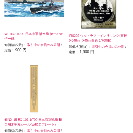
WL 432 1/700 日本海軍 潜水艦 伊ー370/
IR0202 ウルトラファインリキング(直径
伊ー68
0.048mmX45m 白色 1/700用)
卸価格(税抜)：
取引中の会員のみ公開
/
卸価格(税抜)：
取引中の会員のみ公開
/
900 円
定価：
1,900 円
定価：
艦NX-15 EX-101 1/700 日本海軍戦艦 榛
名用木甲板シール(w/艦名プレート)
卸価格(税抜)：
取引中の会員のみ公開
/