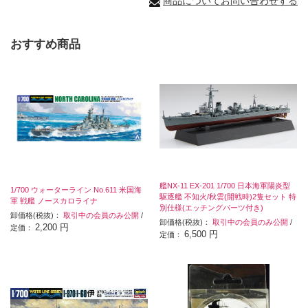
商品についてお問い合わせする
おすすめ商品
艦NX-11 EX-201 1/700 日本海軍陽炎型
1/700 ウォーターライン No.611 米国海
駆逐艦 不知火/秋雲(開戦時)2隻セット 特
軍 戦艦 ノースカロライナ
別仕様(エッチングパーツ付き)
卸価格(税抜)：
取引中の会員のみ公開
/
卸価格(税抜)：
取引中の会員のみ公開
/
2,200 円
定価：
6,500 円
定価：