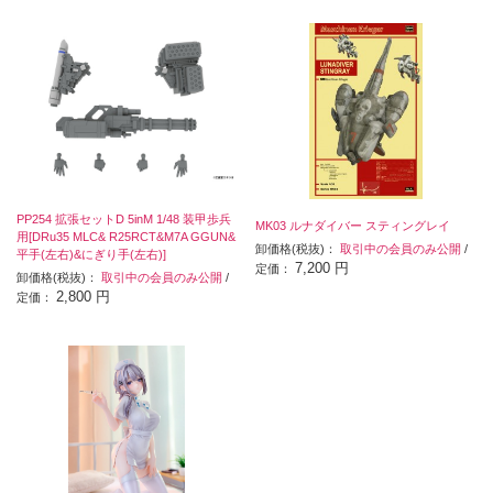
PP254 拡張セットD 5inM 1/48 装甲歩兵
MK03 ルナダイバー スティングレイ
用[DRu35 MLC& R25RCT&M7A GGUN&
卸価格(税抜)：
取引中の会員のみ公開
/
平手(左右)&にぎり手(左右)]
7,200 円
定価：
卸価格(税抜)：
取引中の会員のみ公開
/
2,800 円
定価：