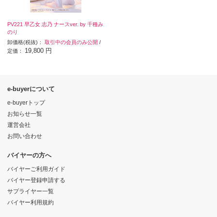
PV221 早乙女 志乃 ナースver. by 千種み
のり
卸価格(税抜)：
取引中の会員のみ公開
/
19,800 円
定価：
e-buyerについて
e-buyerトップ
お知らせ一覧
運営会社
お問い合わせ
バイヤーの方へ
バイヤーご利用ガイド
バイヤー登録申請する
サプライヤー一覧
バイヤー利用規約