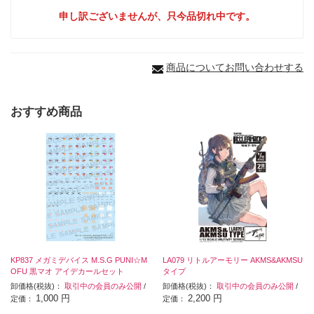
申し訳ございませんが、只今品切れ中です。
商品についてお問い合わせする
おすすめ商品
KP837 メガミデバイス M.S.G PUNI☆M
LA079 リトルアーモリー AKMS&AKMSU
OFU 黒マオ アイデカールセット
タイプ
卸価格(税抜)：
取引中の会員のみ公開
/
卸価格(税抜)：
取引中の会員のみ公開
/
1,000 円
2,200 円
定価：
定価：