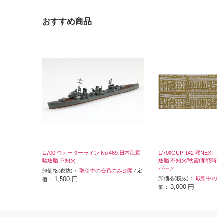
おすすめ商品
1/700 ウォーターライン No.469 日本海軍
1/700GUP-142 艦N
駆逐艦 不知火
逐艦 不知火/秋雲(開戦
パーツ
卸価格(税抜)：
取引中の会員のみ公開
/ 定
1,500 円
卸価格(税抜)：
取引中の
価：
3,000 円
価：