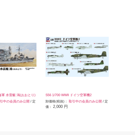
日本海軍 水雷艇 鴻(おおとり)
S56 1/700 WWII ドイツ空軍機2
引中の会員のみ公開
/ 定
卸価格(税抜)：
取引中の会員のみ公開
/ 定
2,000 円
価：