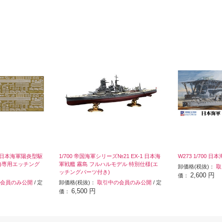
EXT 日本海軍陽炎型駆
1/700 帝国海軍シリーズ№21 EX-1 日本海
W273 1/700 
時)専用エッチング
軍戦艦 霧島 フルハルモデル 特別仕様(エ
卸価格(税抜)：
取
ッチングパーツ付き)
2,600 円
価：
会員のみ公開
/ 定
卸価格(税抜)：
取引中の会員のみ公開
/ 定
6,500 円
価：