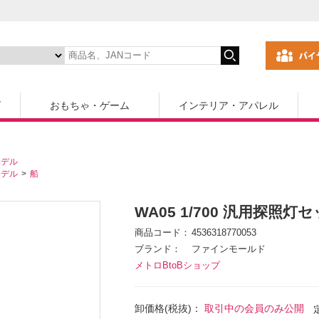
ズ
おもちゃ・ゲーム
インテリア・アパレル
モデル
モデル
船
WA05 1/700 汎用探照灯
商品コード
4536318770053
ブランド
ファインモールド
メトロBtoBショップ
卸価格(税抜)：
取引中の会員のみ公開