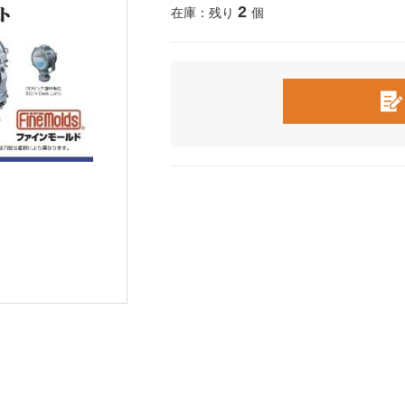
2
在庫：残り
個