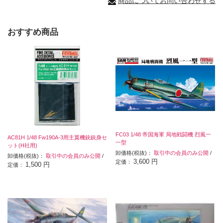
商品についてお問い合わせする
おすすめ商品
FC03 1/48 帝国海軍 局地戦闘機 烈風一
AC81H 1/48 Fw190A-3用主翼機銃銃身セ
一型
ット(H社用)
卸価格(税抜)：
取引中の会員のみ公開
/
卸価格(税抜)：
取引中の会員のみ公開
/
3,600 円
定価：
1,500 円
定価：