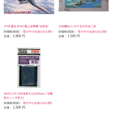
JT49 愛知 B7A2 艦上攻撃機 '流星改'
大戦機No.1 1/72 百式司偵二型
卸価格(税抜)：
取引中の会員のみ公開
/
卸価格(税抜)：
取引中の会員のみ公開
/
2,800 円
1,500 円
定価：
定価：
AA18 1/72 日本海軍九九式20mm二号機
銃セット(4本入)
卸価格(税抜)：
取引中の会員のみ公開
/
1,500 円
定価：