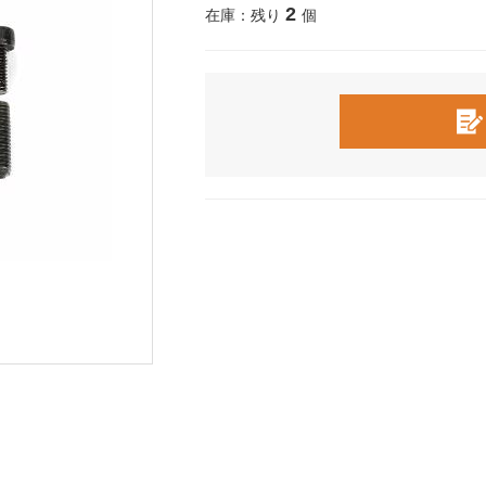
2
在庫：残り
個