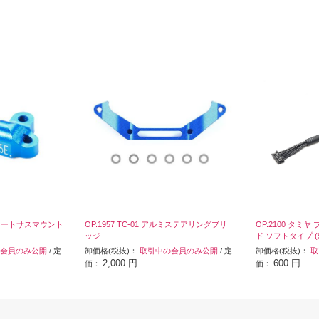
パレートサスマウント
OP.1957 TC-01 アルミステアリングブリ
OP.2100 タミ
ッジ
ド ソフトタイプ (
会員のみ公開
/ 定
卸価格(税抜)：
取引中の会員のみ公開
/ 定
卸価格(税抜)：
取
2,000 円
600 円
価：
価：