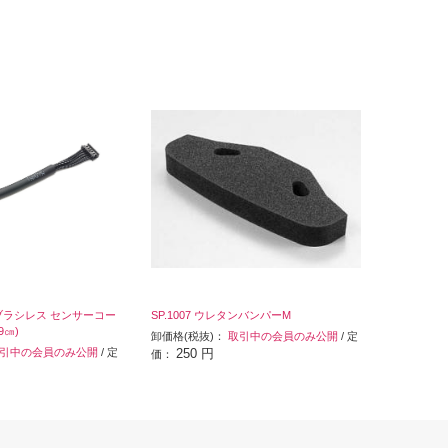
ヤ ブラシレス センサーコー
SP.1007 ウレタンバンパーM
9㎝)
卸価格(税抜)：
取引中の会員のみ公開
/ 定
引中の会員のみ公開
/ 定
250 円
価：