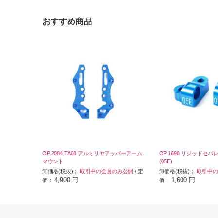
おすすめ商品
OP.2084 TA08 アルミリヤアッパーアーム
OP.1698 リジッドセ
マウント
(05E)
卸価格(税抜)：
取引中の会員のみ公開
/ 定
卸価格(税抜)：
取引中の
4,900 円
1,600 円
価：
価：