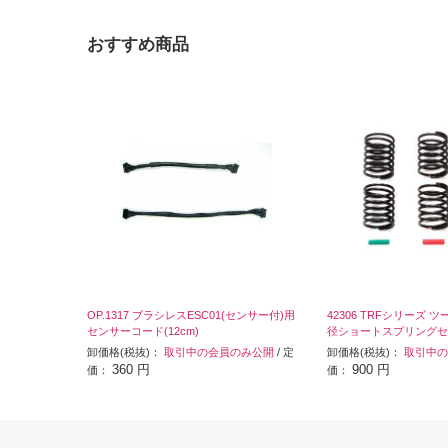
おすすめ商品
OP.1317 ブラシレスESC01(センサー付)用
42306 TRFシリーズ
センサーコード(12cm)
径ショートスプリングセ
卸価格(税抜)：
取引中の会員のみ公開
/ 定
卸価格(税抜)：
取引中の
360 円
900 円
価：
価：