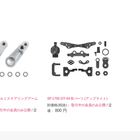
01 アルミステアリングアーム
SP.1755 DT-04 Bパーツ (アップライト)
卸価格(税抜)：
取引中の会員のみ公開
/ 定
引中の会員のみ公開
/ 定
800 円
価：