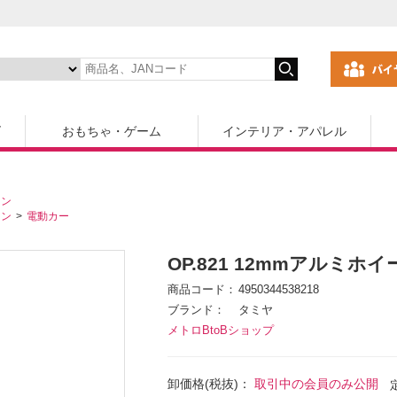
ズ
おもちゃ・ゲーム
インテリア・アパレル
コン
コン
電動カー
OP.821 12mmアルミホイ
商品コード
4950344538218
ブランド
タミヤ
メトロBtoBショップ
卸価格(税抜)：
取引中の会員のみ公開