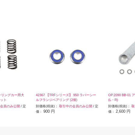
 ツーリングカー用大
42367 【TRFシリーズ】 950 ラバーシー
OP.2090 BB-
ット
ルフランジベアリング (2個)
(L・R)
会員のみ公開
/ 定
卸価格(税抜)：
取引中の会員のみ公開
/ 定
卸価格(税抜)：
取
900 円
2,600 円
価：
価：