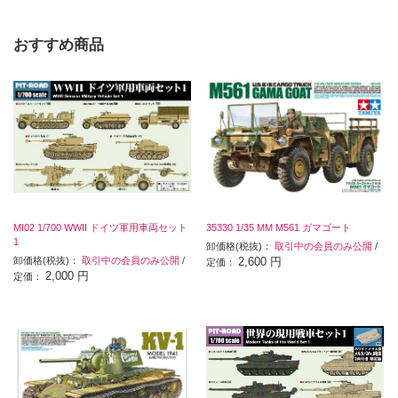
おすすめ商品
MI02 1/700 WWII ドイツ軍用車両セット
35330 1/35 MM M561 ガマゴート
1
卸価格(税抜)：
取引中の会員のみ公開
/
卸価格(税抜)：
取引中の会員のみ公開
/
2,600 円
定価：
2,000 円
定価：