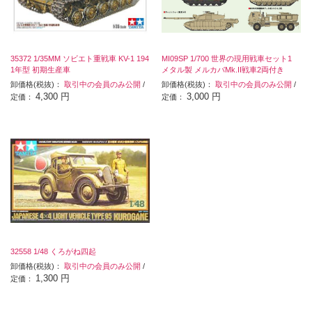
35372 1/35MM ソビエト重戦車 KV-1 194
MI09SP 1/700 世界の現用戦車セット1
1年型 初期生産車
メタル製 メルカバMk.II戦車2両付き
卸価格(税抜)：
取引中の会員のみ公開
/
卸価格(税抜)：
取引中の会員のみ公開
/
4,300 円
3,000 円
定価：
定価：
32558 1/48 くろがね四起
卸価格(税抜)：
取引中の会員のみ公開
/
1,300 円
定価：