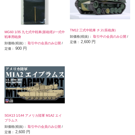
TM12 三式中戦車 チヌ(長砲身)
MG60 1/35 九七式中戦車(新砲塔)/一式中
卸価格(税抜)：
取引中の会員のみ公開
/
戦車用砲身
2,600 円
定価：
卸価格(税抜)：
取引中の会員のみ公開
/
900 円
定価：
SGK13 1/144 アメリカ陸軍 M1A2 エイ
ブラムス
卸価格(税抜)：
取引中の会員のみ公開
/
2,600 円
定価：