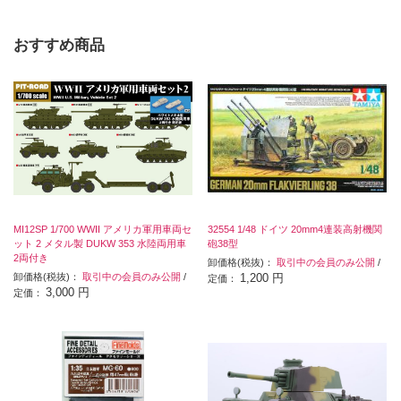
おすすめ商品
MI12SP 1/700 WWII アメリカ軍用車両セ
32554 1/48 ドイツ 20mm4連装高射機関
ット 2 メタル製 DUKW 353 水陸両用車
砲38型
2両付き
卸価格(税抜)：
取引中の会員のみ公開
/
卸価格(税抜)：
取引中の会員のみ公開
/
1,200 円
定価：
3,000 円
定価：