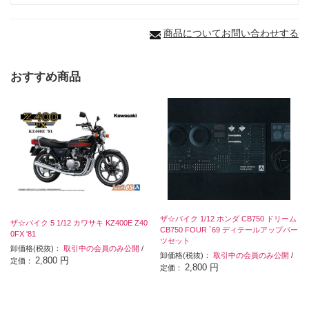
商品についてお問い合わせする
おすすめ商品
ザ☆バイク 1/12 ホンダ CB750 ドリーム
ザ☆バイク 5 1/12 カワサキ KZ400E Z40
CB750 FOUR `69 ディテールアップパー
0FX '81
ツセット
卸価格(税抜)：
取引中の会員のみ公開
/
卸価格(税抜)：
取引中の会員のみ公開
/
2,800 円
定価：
2,800 円
定価：