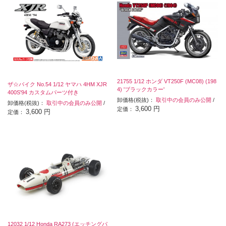
21755 1/12 ホンダ VT250F (MC08) (198
ザ☆バイク No.54 1/12 ヤマハ 4HM XJR
4) 'ブラックカラー'
400S'94 カスタムパーツ付き
卸価格(税抜)：
取引中の会員のみ公開
/
卸価格(税抜)：
取引中の会員のみ公開
/
3,600 円
定価：
3,600 円
定価：
12032 1/12 Honda RA273 (エッチングパ