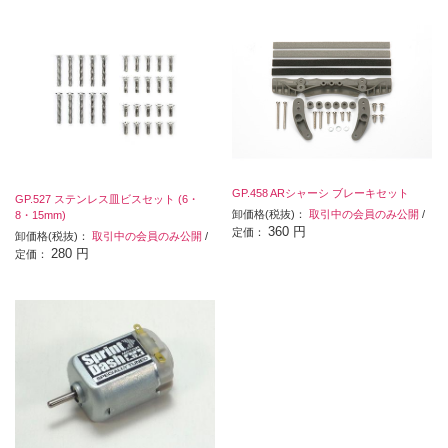
GP.458 ARシャーシ ブレーキセット
GP.527 ステンレス皿ビスセット (6・
卸価格(税抜)：
取引中の会員のみ公開
/
8・15mm)
360 円
定価：
卸価格(税抜)：
取引中の会員のみ公開
/
280 円
定価：