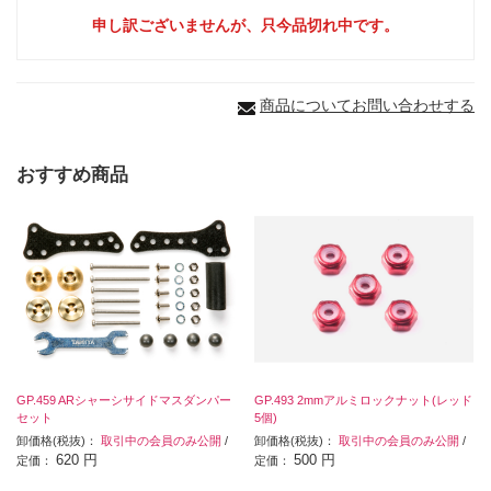
申し訳ございませんが、只今品切れ中です。
商品についてお問い合わせする
おすすめ商品
GP.459 ARシャーシサイドマスダンパー
GP.493 2mmアルミロックナット(レッド
セット
5個)
卸価格(税抜)：
取引中の会員のみ公開
/
卸価格(税抜)：
取引中の会員のみ公開
/
620 円
500 円
定価：
定価：