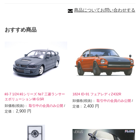
商品についてお問い合わせする
おすすめ商品
峠-7 1/24 峠シリーズ №7 三菱ランサー
1824 ID-91 フェアレディZ432R
エボリューションⅧ GSR
卸価格(税抜)：
取引中の会員のみ公開
/
卸価格(税抜)：
取引中の会員のみ公開
/
2,400 円
定価：
2,900 円
定価：