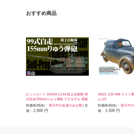
おすすめ商品
ピットロード SGK04 1/144 陸上自衛隊 99
35321 1/35 MM ド
式自走155mmりゅう弾砲 プラモデル 再販
ムカ5
卸価格(税抜)：
取引中の会員のみ公開
/ 定
卸価格(税抜)：
取引中の
2,800 円
1,500 円
価：
価：