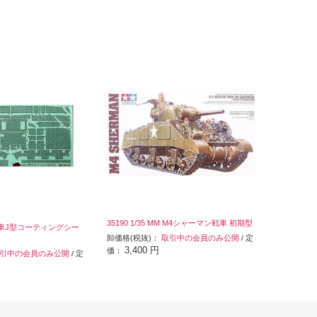
35190 1/35 MM M4シャーマン戦車 初期型
号戦車J型コーティングシー
卸価格(税抜)：
取引中の会員のみ公開
/ 定
3,400 円
価：
引中の会員のみ公開
/ 定