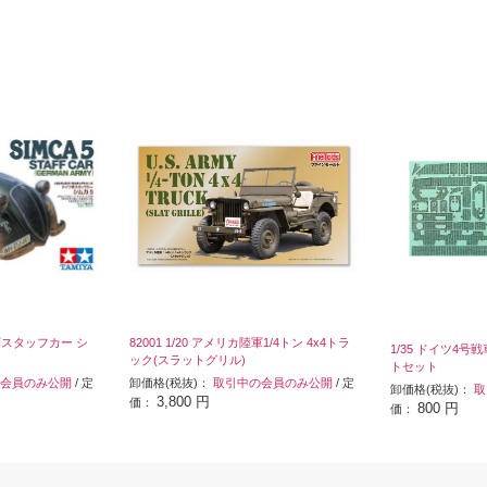
イツ軍スタッフカー シ
82001 1/20 アメリカ陸軍1/4トン 4x4トラ
1/35 ドイツ4
ック(スラットグリル)
トセット
会員のみ公開
/ 定
卸価格(税抜)：
取引中の会員のみ公開
/ 定
卸価格(税抜)：
取
3,800 円
価：
800 円
価：