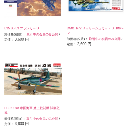
E35 Su-33 フランカー D
LW01 1/72 メッサーシュミット Bf 109 F
-2
卸価格(税抜)：
取引中の会員のみ公開
/
3,600 円
卸価格(税抜)：
取引中の会員のみ公開
/
定価：
2,600 円
定価：
FC02 1/48 帝国海軍 艦上戦闘機 試製烈
風
卸価格(税抜)：
取引中の会員のみ公開
/
3,600 円
定価：