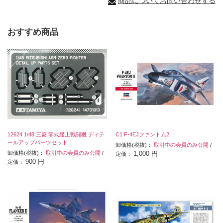
商品についてお問い合わせする
おすすめ商品
12624 1/48 三菱 零式艦上戦闘機 ディテ
C1 F-4EJファントム2
ールアップパーツセット
卸価格(税抜)：
取引中の会員のみ公開
/
卸価格(税抜)：
取引中の会員のみ公開
/
1,000 円
定価：
900 円
定価：