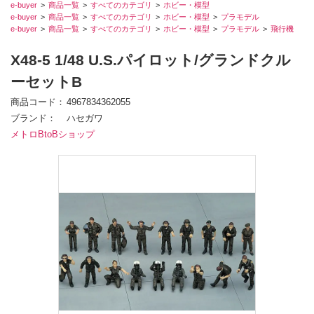
e-buyer
商品一覧
すべてのカテゴリ
ホビー・模型
e-buyer
商品一覧
すべてのカテゴリ
ホビー・模型
プラモデル
e-buyer
商品一覧
すべてのカテゴリ
ホビー・模型
プラモデル
飛行機
X48-5 1/48 U.S.パイロット/グランドクル
ーセットB
商品コード
4967834362055
ブランド
ハセガワ
メトロBtoBショップ