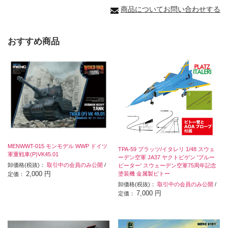
商品についてお問い合わせする
おすすめ商品
MENWWT-015 モンモデル WWP ドイツ
TPA-59 プラッツ/イタレリ 1/48 スウェ
軍重戦車(P)VK45.01
ーデン空軍 JA37 ヤクトビゲン 'ブルー
卸価格(税抜)：
取引中の会員のみ公開
/
ピーター' スウェーデン空軍75周年記念
2,000 円
塗装機 金属製ピトー
定価：
卸価格(税抜)：
取引中の会員のみ公開
/
7,000 円
定価：