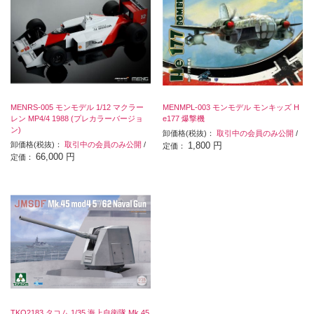
MENRS-005 モンモデル 1/12 マクラー
MENMPL-003 モンモデル モンキッズ H
レン MP4/4 1988 (プレカラーバージョ
e177 爆撃機
ン)
卸価格(税抜)：
取引中の会員のみ公開
/
卸価格(税抜)：
取引中の会員のみ公開
/
1,800 円
定価：
66,000 円
定価：
TKO2183 タコム 1/35 海上自衛隊 Mk.45