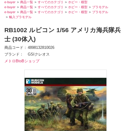
e-buyer
商品一覧
すべてのカテゴリ
ホビー・模型
e-buyer
商品一覧
すべてのカテゴリ
ホビー・模型
プラモデル
e-buyer
商品一覧
すべてのカテゴリ
ホビー・模型
プラモデル
輸入プラモデル
RB1002 ルビコン 1/56 アメリカ海兵隊兵
士 (30体入)
商品コード
4898132810026
ブランド
GSIクレオス
メトロBtoBショップ