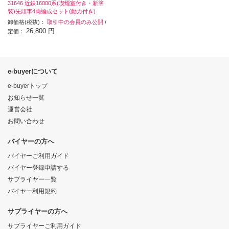
31646 近鉄16000系(喫煙室付き・新塗
装)先頭車4両編成セット(動力付き)
卸価格(税抜)：
取引中の会員のみ公開
/
26,800 円
定価：
e-buyerについて
e-buyerトップ
お知らせ一覧
運営会社
お問い合わせ
バイヤーの方へ
バイヤーご利用ガイド
バイヤー登録申請する
サプライヤー一覧
バイヤー利用規約
サプライヤーの方へ
サプライヤーご利用ガイド