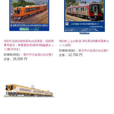
32070 近鉄22600系Ace(旧塗装・旧座席
98146 しなの鉄道 SR1系200番代電車セ
番号表示・車番選択式)基本4両編成セッ
ット(2両)
ト(動力付き)
卸価格(税抜)：
取引中の会員のみ公開
/
卸価格(税抜)：
取引中の会員のみ公開
/
12,700 円
定価：
26,500 円
定価：