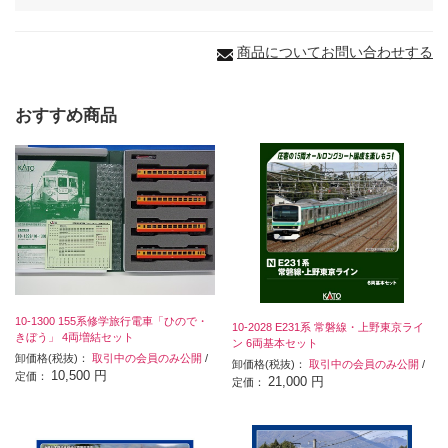
商品についてお問い合わせする
おすすめ商品
10-1300 155系修学旅行電車「ひので・
10-2028 E231系 常磐線・上野東京ライ
きぼう」 4両増結セット
ン 6両基本セット
卸価格(税抜)：
取引中の会員のみ公開
/
卸価格(税抜)：
取引中の会員のみ公開
/
10,500 円
定価：
21,000 円
定価：