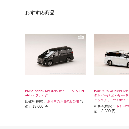
おすすめ商品
PM43156BBK MARK43 1/43 トヨタ ALPH
HJ644076AW HJ64 1/6
ARD Z ブラック
タムバージョン 4シーター 5
ニッククォーツ / ホワ
卸価格(税抜)：
取引中の会員のみ公開
/ 定
13,600 円
卸価格(税抜)：
取引中の
価：
3,600 円
価：