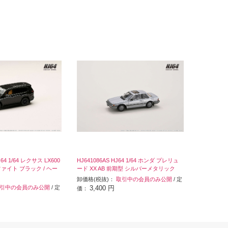
J64 1/64 レクサス LX600
HJ641086AS HJ64 1/64 ホンダ プレリュ
ァイト ブラック / ヘー
ード XX AB 前期型 シルバーメタリック
卸価格(税抜)：
取引中の会員のみ公開
/ 定
引中の会員のみ公開
/ 定
3,400 円
価：