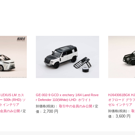
4 LEXUS LM カス
GE-002-9 GCD x enchery 1/64 Land Rove
HJ643061BGK H
00h (RHD) ソ
r Defender 110(White)-LHD- ホワイト
オフロード グラフ
イトインテリア
ゼル インテリア
卸価格(税抜)：
取引中の会員のみ公開
/ 定
会員のみ公開
/ 定
2,700 円
卸価格(税抜)：
取
価：
3,600 円
価：