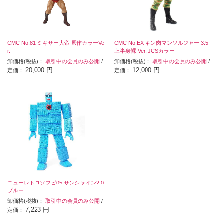
CMC No.81 ミキサー大帝 原作カラーVe
CMC No.EX キン肉マンソルジャー 3.5
r.
上半身裸 Ver. JCSカラー
卸価格(税抜)：
取引中の会員のみ公開
/
卸価格(税抜)：
取引中の会員のみ公開
/
20,000 円
12,000 円
定価：
定価：
ニューレトロソフビ05 サンシャイン2.0
ブルー
卸価格(税抜)：
取引中の会員のみ公開
/
7,223 円
定価：