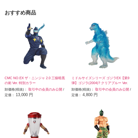
おすすめ商品
CMC NO.EX ザ・ニンジャ 2.0 三猿暗黒
ミドルサイズシリーズ ゴジラEX【第9
の術 Ver. 特別カラー
弾】ゴジラ(2004)? クリアブルー Ver.
卸価格(税抜)：
取引中の会員のみ公開
/
卸価格(税抜)：
取引中の会員のみ公開
/
13,000 円
4,800 円
定価：
定価：