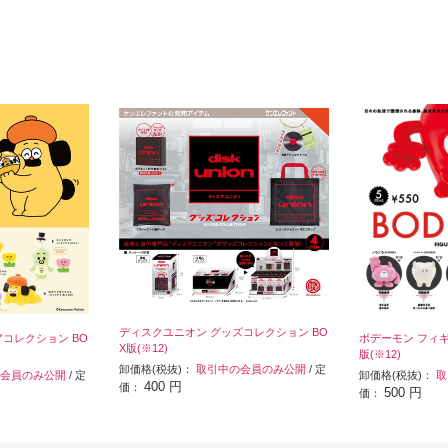
ディスクユニオン グッズコレクション BO
コレクション BO
ボデーモン フィギ
X版(※12)
版(※12)
卸価格(税抜)：
取引中の会員のみ公開
/ 定
会員のみ公開
/ 定
卸価格(税抜)：
取
400 円
価：
500 円
価：