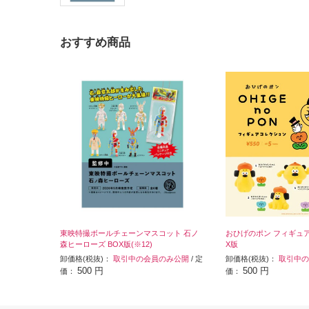
おすすめ商品
東映特撮ボールチェーンマスコット 石ノ
おひげのポン フィギュア
森ヒーローズ BOX版(※12)
X版
卸価格(税抜)：
取引中の会員のみ公開
/ 定
卸価格(税抜)：
取引中の
500 円
500 円
価：
価：