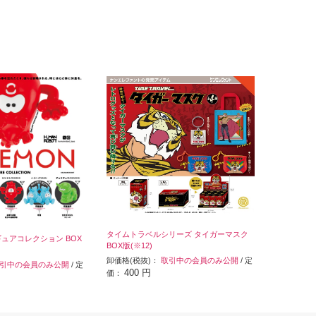
タイムトラベルシリーズ タイガーマスク
ュアコレクション BOX
BOX版(※12)
卸価格(税抜)：
取引中の会員のみ公開
/ 定
引中の会員のみ公開
/ 定
400 円
価：