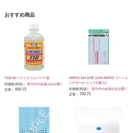
おすすめ商品
T119 Mr.ペイントリムーバー改
AMP03-144-ORE 1/144 AMP03 コーショ
ンデカール レッド(1枚入)
卸価格(税抜)：
取引中の会員のみ公開
/
800 円
卸価格(税抜)：
取引中の会員のみ公開
/
定価：
700 円
定価：