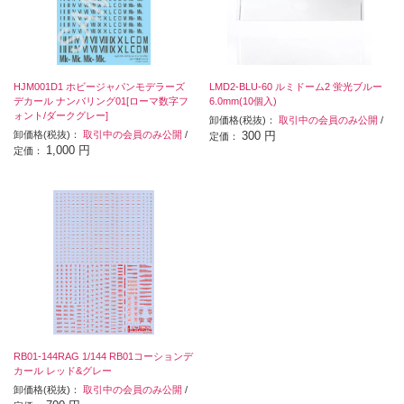
HJM001D1 ホビージャパンモデラーズ
LMD2-BLU-60 ルミドーム2 蛍光ブルー
デカール ナンバリング01[ローマ数字フ
6.0mm(10個入)
ォント/ダークグレー]
卸価格(税抜)：
取引中の会員のみ公開
/
卸価格(税抜)：
取引中の会員のみ公開
/
300 円
定価：
1,000 円
定価：
RB01-144RAG 1/144 RB01コーションデ
カール レッド&グレー
卸価格(税抜)：
取引中の会員のみ公開
/