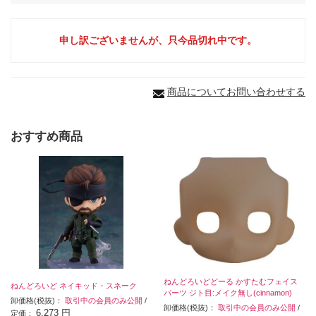
申し訳ございませんが、只今品切れ中です。
商品についてお問い合わせする
おすすめ商品
ねんどろいどどーる かすたむフェイス
ねんどろいど ネイキッド・スネーク
パーツ ジト目:メイク無し(cinnamon)
卸価格(税抜)：
取引中の会員のみ公開
/
卸価格(税抜)：
取引中の会員のみ公開
/
6,273 円
定価：