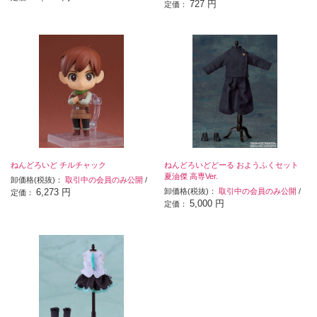
727 円
定価：
ねんどろいど チルチャック
ねんどろいどどーる おようふくセット
夏油傑 高専Ver.
卸価格(税抜)：
取引中の会員のみ公開
/
6,273 円
卸価格(税抜)：
取引中の会員のみ公開
/
定価：
5,000 円
定価：