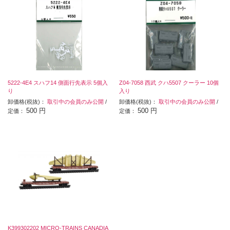
5222-4E4 スハフ14 側面行先表示 5個入
Z04-7058 西武 クハ5507 クーラー 10個
り
入り
卸価格(税抜)：
取引中の会員のみ公開
/
卸価格(税抜)：
取引中の会員のみ公開
/
500 円
500 円
定価：
定価：
K399302202 MICRO-TRAINS CANADIA