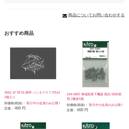
商品についてお問い合わせする
おすすめ商品
3062-1F EF15 標準 パンタグラフ PS14
Z04-6997 車端部床下機器 西武 5000系
2個入り
用 2種各5個
卸価格(税抜)：
取引中の会員のみ公開
/
卸価格(税抜)：
取引中の会員のみ公開
/
400 円
定価：
600 円
定価：