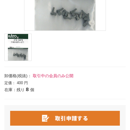
卸価格(税抜)：
取引中の会員のみ公開
定価：
400 円
8
在庫：残り
個