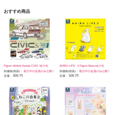
おすすめ商品
Figure Vehicle Honda CIVIC Si(※4)
AHIRU LIFE . 3 Figure Mascot(※4)
卸価格(税抜)：
取引中の会員のみ公開
/
卸価格(税抜)：
取引中の会員のみ公開
/
800 円
500 円
定価：
定価：