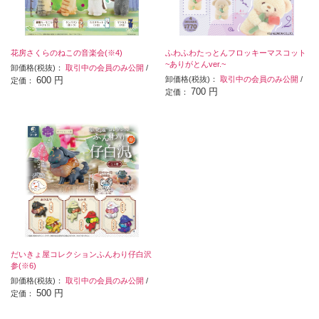
花房さくらのねこの音楽会(※4)
ふわふわたっとんフロッキーマスコット
~ありがとんver.~
卸価格(税抜)：
取引中の会員のみ公開
/
600 円
卸価格(税抜)：
取引中の会員のみ公開
/
定価：
700 円
定価：
だいきょ屋コレクションふんわり仔白沢
参(※6)
卸価格(税抜)：
取引中の会員のみ公開
/
500 円
定価：