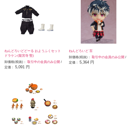
ねんどろいどどーる おようふくセット
ねんどろいど 百
ドラケン(龍宮寺 堅)
卸価格(税抜)：
取引中の会員のみ公開
/
卸価格(税抜)：
取引中の会員のみ公開
/
5,364 円
定価：
5,091 円
定価：