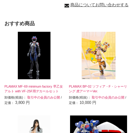
商品についてお問い合わせする
おすすめ商品
PLAMAX MF-69 minimum factory 早乙女
PLAMAX BP-02 ソフィア・F・シャーリ
アルト with VF-25F用デカールセット
ング 虎アーマーVer.
卸価格(税抜)：
取引中の会員のみ公開
/
卸価格(税抜)：
取引中の会員のみ公開
/
3,800 円
10,000 円
定価：
定価：